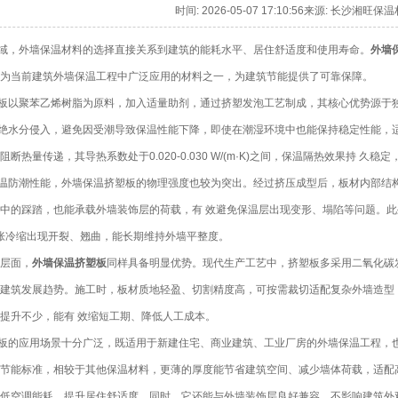
时间: 2026-05-07 17:10:56来源: 长沙湘
，外墙保温材料的选择直接关系到建筑的能耗水平、居住舒适度和使用寿命。
外墙
为当前建筑外墙保温工程中广泛应用的材料之一，为建筑节能提供了可靠保障。
板以聚苯乙烯树脂为原料，加入适量助剂，通过挤塑发泡工艺制成，其核心优势源于独
隔绝水分侵入，避免因受潮导致保温性能下降，即使在潮湿环境中也能保持稳定性能，
断热量传递，其导热系数处于0.020-0.030 W/(m·K)之间，保温隔热效果持 久
温防潮性能，外墙保温挤塑板的物理强度也较为突出。经过挤压成型后，板材内部结构密实
中的踩踏，也能承载外墙装饰层的荷载，有 效避免保温层出现变形、塌陷等问题。此外
胀冷缩出现开裂、翘曲，能长期维持外墙平整度。
工层面，
外墙保温挤塑板
同样具备明显优势。现代生产工艺中，挤塑板多采用二氧化碳
建筑发展趋势。施工时，板材质地轻盈、切割精度高，可按需裁切适配复杂外墙造型
提升不少，能有 效缩短工期、降低人工成本。
板的应用场景十分广泛，既适用于新建住宅、商业建筑、工业厂房的外墙保温工程，也
节能标准，相较于其他保温材料，更薄的厚度能节省建筑空间、减少墙体荷载，适配
降低空调能耗，提升居住舒适度。同时，它还能与外墙装饰层良好兼容，不影响建筑外