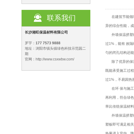
联系我们
在建筑节能领域
异的综合性能，成
长沙湘旺保温材料有限公司
外墙保温挤塑
罗宇：
177 7573 9888
过1%，能有 效
地址：浏阳市镇头镇绿色科技示范园二
匀的闭孔结构还能阻
期
官网：http://www.csxwbw.com/
除了优异的保
既能承受施工过程
过1%，不易因热
在环 保与施
再利用，符合绿色
率比传统保温材料
外墙保温挤塑
塑板即可满足相关
热量进入室内，