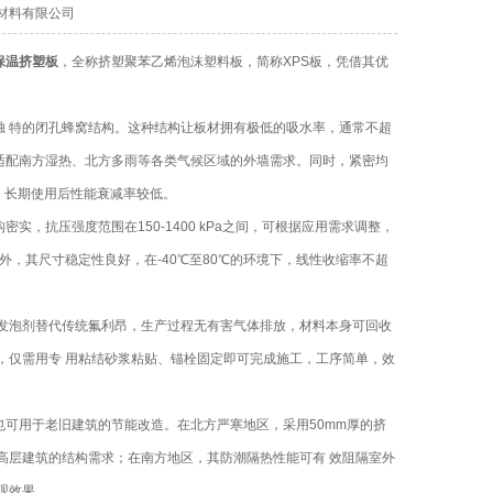
旺保温材料有限公司
保温挤塑板
，全称挤塑聚苯乙烯泡沫塑料板，简称XPS板，凭借其优
 特的闭孔蜂窝结构。这种结构让板材拥有极低的吸水率，通常不超
适配南方湿热、北方多雨等各类气候区域的外墙需求。同时，紧密均
稳定，长期使用后性能衰减率较低。
，抗压强度范围在150-1400 kPa之间，可根据应用需求调整，
，其尺寸稳定性良好，在-40℃至80℃的环境下，线性收缩率不超
发泡剂替代传统氟利昂，生产过程无有害气体排放，材料本身可回收
，仅需用专 用粘结砂浆粘贴、锚栓固定即可完成施工，工序简单，效
可用于老旧建筑的节能改造。在北方严寒地区，采用50mm厚的挤
高层建筑的结构需求；在南方地区，其防潮隔热性能可有 效阻隔室外
观效果。