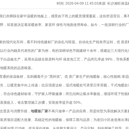
时间: 2026-04-09 11:45:03来源: 长沙湘
们赤脚踩在家中温暖的地板上，感受由下而上的暖意缓缓蔓延，这份舒适背后，离
野，却直接决定着采暖效率、家居环 保性与地面使用寿命。如今，一批深耕行业的
家的现代化车间，看不到传统建材厂的杂乱与喧嚣。自动化生产线有序运转，优 质原
以行业内颇具代表性的厂家为例，有的深耕绿色节能建材十余年，搭建起三大现代化
于白晶板生产，采用水晶级全新原料与环 保发泡工艺，产品闭孔率超 99%，导热
地暖系统的品质根基。
通的保温板材，实则藏着不少 “黑科技”。优 质厂家生产的地暖板，核心性能精 准适配家居需
失，让暖意集中向上传递；抗压强度达标，湿式地暖款可承受日常荷载，干式地暖款
，符合绿色建材标准，守护家人呼吸健康；闭孔结构让吸水率极低，潮湿环境下性能
直接嵌入，省去繁琐施工步骤，安装效率提升超 50%。
 理念普及与消费升级，
地暖板厂家
不再只做单一产品供应商，而是转型为系统解决方案
装房项目适配大批量、高稳定性的地暖板，保障工期与品质；为老旧小区改造推出薄
采暖与理 疗功效，提升居住体验。从前期方案设计、产品定制，到中期施工指导、