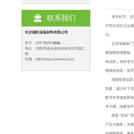
联系我们
寒冬时节，当我
不常出现在大众视
长沙湘旺保温材料有限公司
活。
罗宇：
177 7573 9888
走进地暖板厂
地址：浏阳市镇头镇绿色科技示范园二
整细密的地暖板。
期
官网：http://www.csxwbw.com/
程品控；有的专注
精细化制造，筑牢
地暖板看似是普
热量，减少向下流
醛等有害物质释放
准卡槽，地暖管可
随着 “双碳”
产品与服务：为精
外地暖模块，兼具