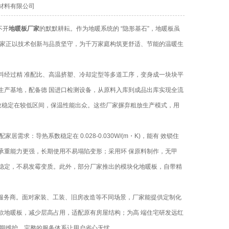
旺保温材料有限公司
不开
地暖板厂家
的默默耕耘。作为地暖系统的 “隐形基石”，地暖板虽
厂家正以技术创新与品质坚守，为千万家庭构筑更舒适、节能的温暖生
料经过精 准配比、高温挤塑、冷却定型等多道工序，变身成一块块平
生产基地，配备德 国进口检测设备，从原料入库到成品出库实现全流
系数稳定在较低区间，保温性能出众。这些厂家摒弃粗放生产模式，用
求：导热系数稳定在 0.028-0.030W/(m・K)，能有 效锁住
承重能力更强，长期使用不易塌陷变形；采用环 保原料制作，无甲
稳定，不易发霉变质。此外，部分厂家推出的模块化地暖板，自带精
服务商。面对家装、工装、旧房改造等不同场景，厂家能提供定制化
款地暖板，减少层高占用，适配原有房屋结构；为高 端住宅研发远红
后期维护，完整的服务体系让用户省心无忧。