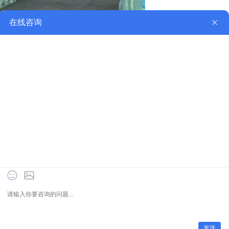
词”。故即日起凡本网站任意页面含有极限化及其他相
告法》的变相勒索行为。凡访客访问本网站，均表示认
科技 备案号:
湘ICP备16019684号-3