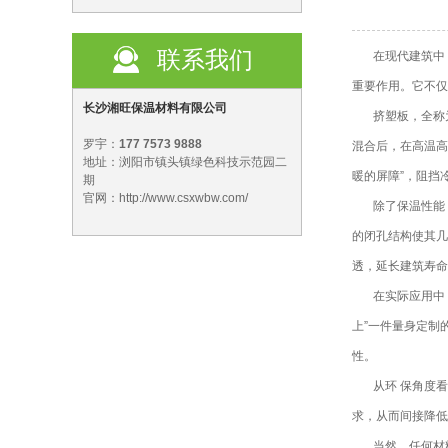
联系我们
在现代建筑中
重要作用。它不仅
长沙湘旺保温材料有限公司
挤塑板，全称为挤
罗宇：
177 7573 9888
混合后，在高温高
地址：浏阳市镇头镇绿色科技示范园二
暖的屏障”，阻挡
期
官网：http://www.csxwbw.com/
除了保温性能
的闭孔结构使其几
透，延长建筑寿命
在实际应用中
上”一件量身定制
性。
从环 保角度
求，从而间接降低
当然，任何材