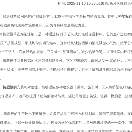
时间: 2025-11-10 10:27:01来源: 长沙湘
，保温材料如同建筑的“保暖外衣”，默默守护着室内舒适与能源节约。其中，
挤塑板
帮助建筑抵御外界温度变化，还为可持续发展贡献力量。
塑聚苯乙烯泡沫板，是一种通过特 殊工艺制成的轻质保温材料。它的生产过程类似
压下挤压成型，形成均匀的闭孔结构。这种结构让挤塑板内部充满微小气泡，赋予它
冷空气侵入；而在酷热的夏季，它又像一把“遮阳伞”，减少热量传递，从而让室内环境
，挤塑板还具备较高的抗压强度和防潮性。它的密度较高，能够承受一 定的外力，不
乎不吸水，即使在潮湿环境中，也能保持性能稳定，避免了霉菌滋生或保温效果下降
。
，
挤塑板
的安装相对便捷，能够适应多种建筑设计需求。施工时，工人将挤塑板粘贴
的保温外衣。这不仅提升了建筑的整体能效，还让外墙更加美观。值得一提的是，挤
看，挤塑板的生产技术不断进步，许多产品采用可回收材料制成，降低了资源消耗。在
碳排放。正如一位建筑师所说：“选择效率的保温材料，是对未来环境的一份责任。”
料都有其适用范围，挤塑板也不例外。在选择时，需结合建筑的具体需求、气候条件