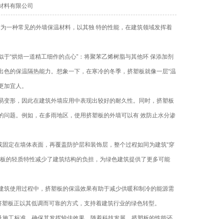
旺保温材料有限公司
作为一种常见的外墙保温材料，以其独 特的性能，在建筑领域发挥着
于“烘焙一道精工细作的点心”：将聚苯乙烯树脂与其他环 保添加剂
出色的保温隔热能力。想象一下，在寒冷的冬季，挤塑板就像一层“温
更加宜人。
易变形，因此在建筑外墙应用中表现出较好的耐久性。同时，挤塑板
的问题。例如，在多雨地区，使用挤塑板的外墙可以有 效防止水分渗
或固定在墙体表面，再覆盖防护层和装饰层，整个过程如同为建筑“穿
塑板的轻质特性减少了建筑结构的负担，为绿色建筑提供了更多可能
建筑使用过程中，挤塑板的保温效果有助于减少供暖和制冷的能源需
挤塑板正以其低调而可靠的方式，支持着建筑行业的绿色转型。
及施工标准，确保其发挥较佳效果。随着科技发展，挤塑板的性能还